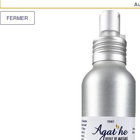
Au
FERMER