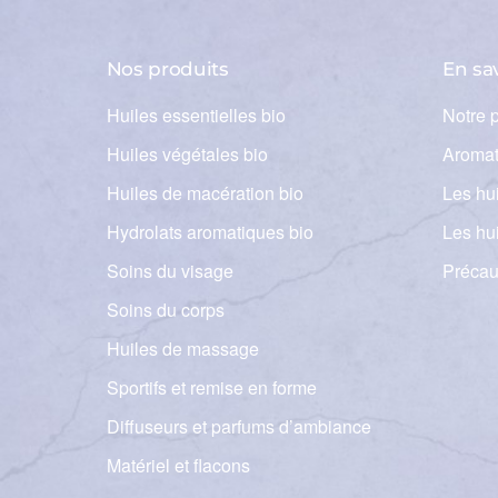
Nos produits
En sa
Huiles essentielles bio
Notre 
Huiles végétales bio
Aromat
Huiles de macération bio
Les hui
Hydrolats aromatiques bio
Les hu
Soins du visage
Précau
Soins du corps
Huiles de massage
Sportifs et remise en forme
Diffuseurs et parfums d’ambiance
Matériel et flacons