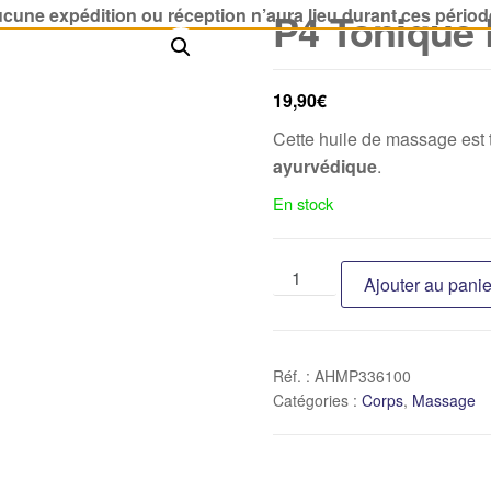
cune expédition ou réception n’aura lieu durant ces périod
P4 Tonique 
19,90
€
Cette huile de massage est
ayurvédique
.
En stock
Ajouter au panie
Réf. :
AHMP336100
Catégories :
Corps
,
Massage