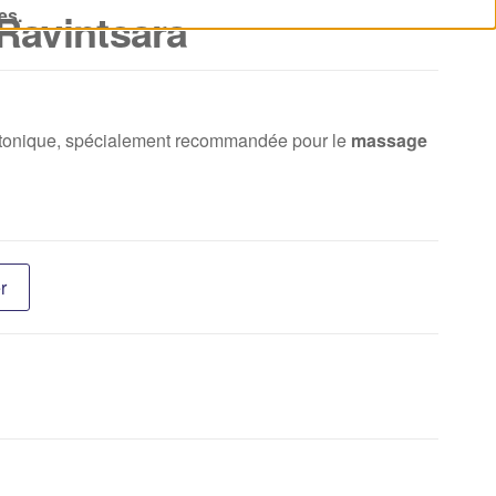
AGRUMES
es.
Ravintsara
 tonique, spécialement recommandée pour le
massage
r