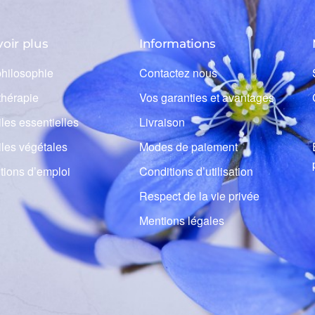
voir plus
Informations
philosophie
Contactez nous
hérapie
Vos garanties et avantages
les essentielles
Livraison
iles végétales
Modes de paiement
tions d’emploi
Conditions d’utilisation
Respect de la vie privée
Mentions légales