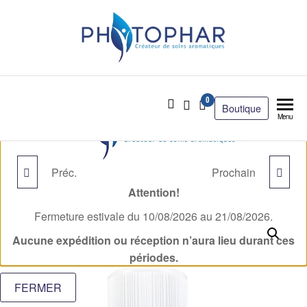
0
Boutique
Menu
Préc.
Prochain
MANDARINE ROUGE
PAMPLEMOUSSE BIO
Attention!
BIO
Fermeture estivale du 10/08/2026 au 21/08/2026.
Aucune expédition ou réception n’aura lieu durant ces
périodes.
FERMER