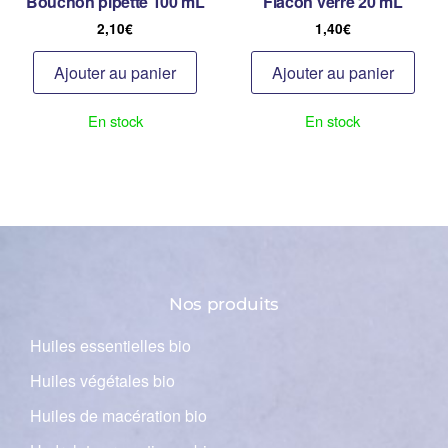
Bouchon pipette 100 mL
Flacon verre 20 mL
2,10
€
1,40
€
Ajouter au panier
Ajouter au panier
En stock
En stock
Nos produits
Huiles essentielles bio
Huiles végétales bio
Huiles de macération bio