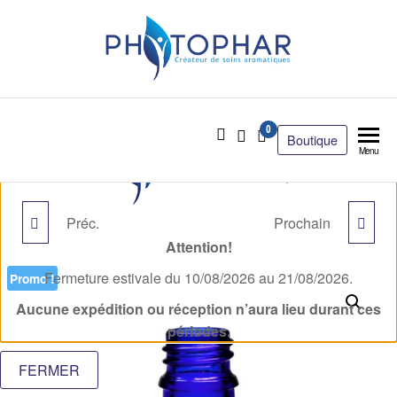
0
Boutique
Menu
Préc.
Prochain
FLACON VERRE 20 ML
FLACON VERRE
Attention!
COBALT 10 ML
Fermeture estivale du 10/08/2026 au 21/08/2026.
Promo !
Aucune expédition ou réception n’aura lieu durant ces
périodes.
FERMER