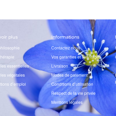
voir plus
Informations
philosophie
Contactez nous
hérapie
Vos garanties et avantages
les essentielles
Livraison
iles végétales
Modes de paiement
tions d’emploi
Conditions d’utilisation
Respect de la vie privée
Mentions légales