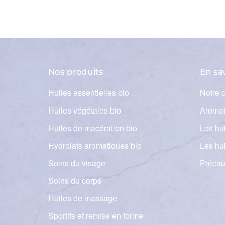
Nos produits
En sa
Huiles essentielles bio
Notre 
Huiles végétales bio
Aromat
Huiles de macération bio
Les hui
Hydrolats aromatiques bio
Les hu
Soins du visage
Précau
Soins du corps
Huiles de massage
Sportifs et remise en forme