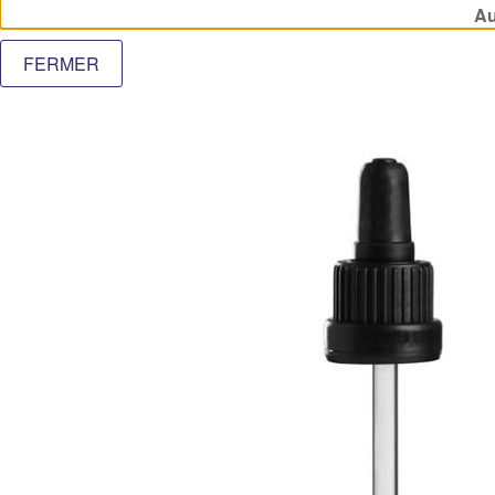
COBALT 10 ML
Au
FERMER