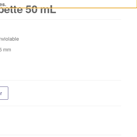
es.
pette 50 mL
nviolable
25 mm
r