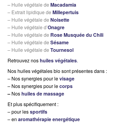
– Huile végétale de
Macadamia
– Extrait lipidique de
Millepertuis
– Huile végétale de
Noisette
– Huile végétale d’
Onagre
– Huile végétale de
Rose Musquée du Chili
– Huile végétale de
Sésame
– Huile végétale de
Tournesol
Retrouvez nos
huiles végétales
.
Nos huiles végétales bio sont présentes dans :
– Nos synergies pour le
visage
– Nos synergies pour le
corps
–
Nos
huiles de massage
Et plus spécifiquement :
– pour les
sportifs
– en
aromathérapie energétique