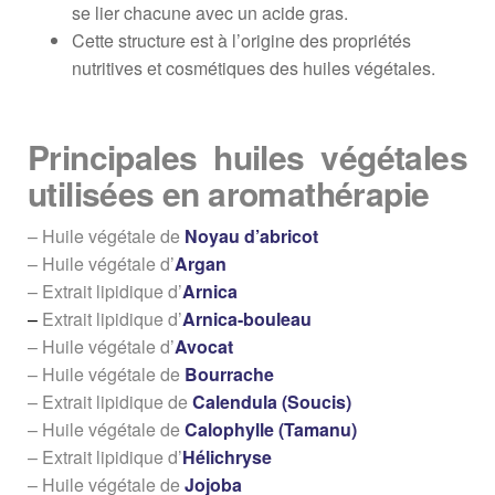
se lier chacune avec un acide gras.
Cette structure est à l’origine des propriétés
nutritives et cosmétiques des huiles végétales.
Principales huiles végétales
utilisées en aromathérapie
– Huile végétale de
Noyau d’abricot
– Huile végétale d’
Argan
– Extrait lipidique d’
Arnica
–
Extrait lipidique d’
Arnica-bouleau
– Huile végétale d’
Avocat
– Huile végétale de
Bourrache
– Extrait lipidique de
Calendula (Soucis)
– Huile végétale de
Calophylle (Tamanu)
– Extrait lipidique d’
Hélichryse
– Huile végétale de
Jojoba